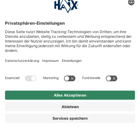
International
HAIX Group
Shop Service
Newsletter
Follow us
Kauf auf Rechnung
Rechnungskauf
167,92 €
Vorkasse
Nachnahme
Preis inkl. MwSt.
zzgl. Versand.
Abhängig vom Lieferland kann die MwSt. an der Kasse
variieren.
© 2026 HAIX GROUP
AGB
IMPRESSUM