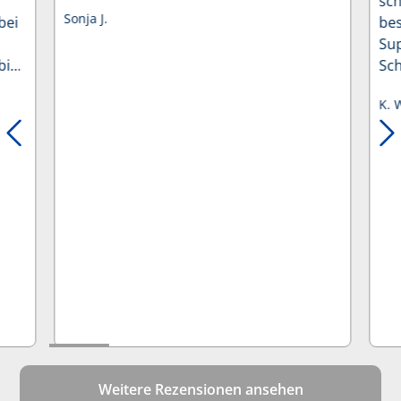
sch
Sonja J.
bei
bes
Su
bin
Sch
war
K. 
beh
Aus
lein
Weitere Rezensionen ansehen