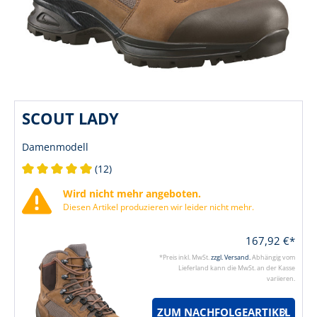
SCOUT LADY
Damenmodell
(12)
Durchschnittliche Bewertung von 5 von 5 Sternen
Wird nicht mehr angeboten.
Diesen Artikel produzieren wir leider nicht mehr.
167,92 €*
*Preis inkl. MwSt.
zzgl. Versand.
Abhängig vom
Lieferland kann die MwSt. an der Kasse
variieren.
ZUM NACHFOLGEARTIKEL