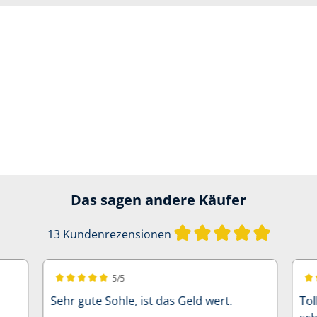
Das sagen andere Käufer
Durchschn
13 Kundenrezensionen
5/5
Durchschnittliche Bewertung von 5 von 5 Sternen
Dur
Sehr gute Sohle, ist das Geld wert.
Tol